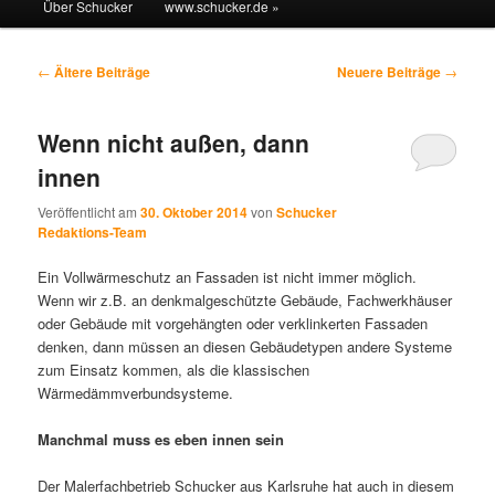
Über Schucker
www.schucker.de »
Artikelnavigation
←
Ältere Beiträge
Neuere Beiträge
→
Wenn nicht außen, dann
innen
Veröffentlicht am
30. Oktober 2014
von
Schucker
Redaktions-Team
Ein Vollwärmeschutz an Fassaden ist nicht immer möglich.
Wenn wir z.B. an denkmalgeschützte Gebäude, Fachwerkhäuser
oder Gebäude mit vorgehängten oder verklinkerten Fassaden
denken, dann müssen an diesen Gebäudetypen andere Systeme
zum Einsatz kommen, als die klassischen
Wärmedämmverbundsysteme.
Manchmal muss es eben innen sein
Der Malerfachbetrieb Schucker aus Karlsruhe hat auch in diesem