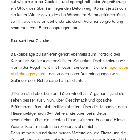
auf wie ein stolzer Gockel – und sprengt mit jeder Vergrößerung
ein Stück des über ihm liegenden Beton weg. Kommt jetzt noch
ein kalter Winter dazu, der das Wasser im Beton gefrieren lässt,
so hilft auch das entstehende Eis durch Volumenvergrößerung
beim munteren Betonabsprengen mit.
Das verflixte 7. Jahr
Balkonbeläge zu sanieren gehört ebenfalls zum Portfolio des
Karlsruher Sanierungsspezialisten Schucker. Doch sanieren wir
hier in der Regel nicht mit Fliesen, sondern mit einem
fugenlosen
Abdichtungssystem
, das zudem noch Durchdringungen wie
Geländer oder Rohre dauerhaft eindichtet.
„Fliesen sind aber besser“, hören wir oft als Argument, „und sie
sehen besser aus“. Nun, über Geschmack und optische
Präferenzen lässt sich trefflich streiten. Über die Tatsache, dass
Fliesenbeläge nach 6–7 Jahren, wie oben beim Beton
beschrieben, über die leichten Risse zwischen Fuge und Fliese
Wasser kapillar nach innen ziehen, sicher nicht.
Denn immerhin sind diese beiden Materialien, die Fliese und die
Zementfuge, so unterschiedlich, wie man nur denken kann. Und