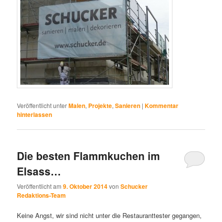
Veröffentlicht unter
Malen
,
Projekte
,
Sanieren
|
Kommentar
hinterlassen
Die besten Flammkuchen im
Elsass…
Veröffentlicht am
9. Oktober 2014
von
Schucker
Redaktions-Team
Keine Angst, wir sind nicht unter die Restauranttester gegangen,