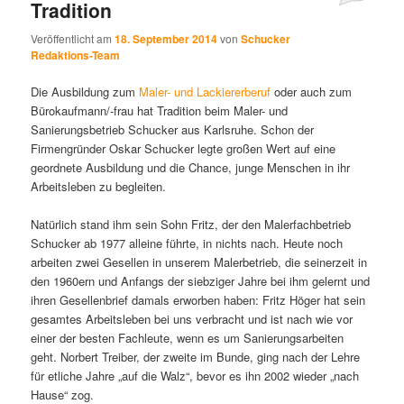
Tradition
Veröffentlicht am
18. September 2014
von
Schucker
Redaktions-Team
Die Ausbildung zum
Maler- und Lackiererberuf
oder auch zum
Bürokaufmann/-frau hat Tradition beim Maler- und
Sanierungsbetrieb Schucker aus Karlsruhe. Schon der
Firmengründer Oskar Schucker legte großen Wert auf eine
geordnete Ausbildung und die Chance, junge Menschen in ihr
Arbeitsleben zu begleiten.
Natürlich stand ihm sein Sohn Fritz, der den Malerfachbetrieb
Schucker ab 1977 alleine führte, in nichts nach. Heute noch
arbeiten zwei Gesellen in unserem Malerbetrieb, die seinerzeit in
den 1960ern und Anfangs der siebziger Jahre bei ihm gelernt und
ihren Gesellenbrief damals erworben haben: Fritz Höger hat sein
gesamtes Arbeitsleben bei uns verbracht und ist nach wie vor
einer der besten Fachleute, wenn es um Sanierungsarbeiten
geht. Norbert Treiber, der zweite im Bunde, ging nach der Lehre
für etliche Jahre „auf die Walz“, bevor es ihn 2002 wieder „nach
Hause“ zog.